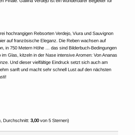
 Finale. Gallina Verdejo ist ein wunderbarer Begleiter für
rei hochrangigen Rebsorten Verdejo, Viura und Sauvignon
 hier auf französische Eleganz. Die Reben wachsen auf
eón, in 750 Metern Höhe … das sind Bilderbuch-Bedingungen
b im Glas, kitzeln in der Nase intensive Aromen: Von Ananas
inze. Und dieser vielfältige Eindruck setzt sich auch am
nehm sanft und macht sehr schnell Lust auf den nächsten
sti!
, Durchschnitt:
3,00
von 5 Sternen)