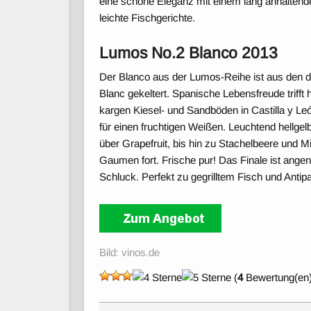
eine schöne Eleganz mit einem lang anhaltenden
leichte Fischgerichte.
Lumos No.2 Blanco 2013
Der Blanco aus der Lumos-Reihe ist aus den d
Blanc gekeltert. Spanische Lebensfreude trifft
kargen Kiesel- und Sandböden in Castilla y L
für einen fruchtigen Weißen. Leuchtend hellgel
über Grapefruit, bis hin zu Stachelbeere und M
Gaumen fort. Frische pur! Das Finale ist ange
Schluck. Perfekt zu gegrilltem Fisch und Antipa
Bild: vinos.de
(
4
Bewertung(en)