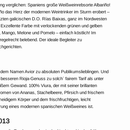
ling verglichen: Spaniens große Weißweinrebsorte Albariño!
iño das Herz der modernen Weintrinker im Sturm erobert –
zten galicischen D.O. Rías Baixas, ganz im Nordwesten
. Exzellente Farbe mit verlockenden grünen und gelben
 Mango, Melone und Pomelo – einfach köstlich! Im
egelrecht belebend. Der ideale Begleiter zu
chgerichten.
 dem Namen Avior zu absoluten Publikumslieblingen. Und
esseren Rioja-Genuss zu solch´ fairem Tarif als unter
eißem Gewand. 100% Viura, der mit seiner brillanten
omen von Ananas, Stachelbeere, Pfirsich und frischem
idigem Körper und dem frischfruchtigen, leicht
erung eines modernen spanischen Weißweines ist.
013