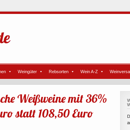
nen
Weingüter
Rebsorten
Wein A-Z
Weinvers
sche Weißweine mit 36%
W
W
uro statt 108,50 Euro
D
a