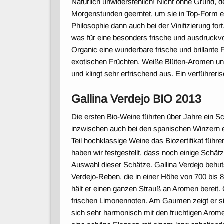
Natürlich unwiderstehlich! Nicht ohne Grund, 
Morgenstunden geerntet, um sie in Top-Form e
Philosophie dann auch bei der Vinifizierung for
was für eine besonders frische und ausdruckvo
Organic eine wunderbare frische und brillante 
exotischen Früchten. Weiße Blüten-Aromen und
und klingt sehr erfrischend aus. Ein verführeri
Gallina Verdejo BIO 2013
Die ersten Bio-Weine führten über Jahre ein 
inzwischen auch bei den spanischen Winzern e
Teil hochklassige Weine das Biozertifikat führ
haben wir festgestellt, dass noch einige Schät
Auswahl dieser Schätze. Gallina Verdejo behutsa
Verdejo-Reben, die in einer Höhe von 700 bis 
hält er einen ganzen Strauß an Aromen bereit. 
frischen Limonennoten. Am Gaumen zeigt er si
sich sehr harmonisch mit den fruchtigen Arome