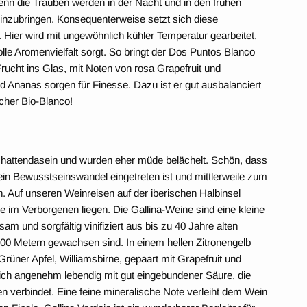
denn die Trauben werden in der Nacht und in den frühen
inzubringen. Konsequenterweise setzt sich diese
t. Hier wird mit ungewöhnlich kühler Temperatur gearbeitet,
lle Aromenvielfalt sorgt. So bringt der Dos Puntos Blanco
Frucht ins Glas, mit Noten von rosa Grapefruit und
 Ananas sorgen für Finesse. Dazu ist er gut ausbalanciert
scher Bio-Blanco!
Schattendasein und wurden eher müde belächelt. Schön, dass
in Bewusstseinswandel eingetreten ist und mittlerweile zum
en. Auf unseren Weinreisen auf der iberischen Halbinsel
ze im Verborgenen liegen. Die Gallina-Weine sind eine kleine
m und sorgfältig vinifiziert aus bis zu 40 Jahre alten
800 Metern gewachsen sind. In einem hellen Zitronengelb
Grüner Apfel, Williamsbirne, gepaart mit Grapefruit und
ch angenehm lebendig mit gut eingebundener Säure, die
n verbindet. Eine feine mineralische Note verleiht dem Wein