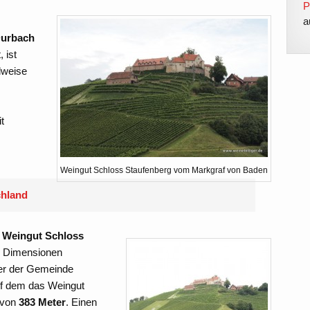
P
a
urbach
, ist
lweise
n
t
Weingut Schloss Staufenberg vom Markgraf von Baden
chland
s
Weingut Schloss
e Dimensionen
ber der Gemeinde
auf dem das Weingut
 von
383 Meter
. Einen