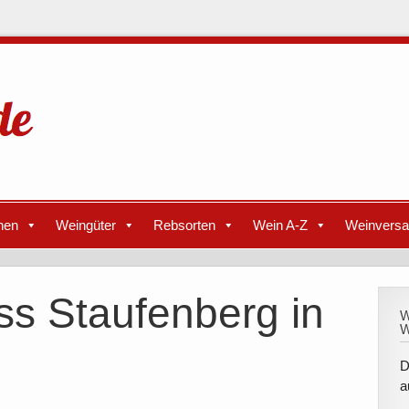
nen
Weingüter
Rebsorten
Wein A-Z
Weinvers
ss Staufenberg in
W
W
D
a