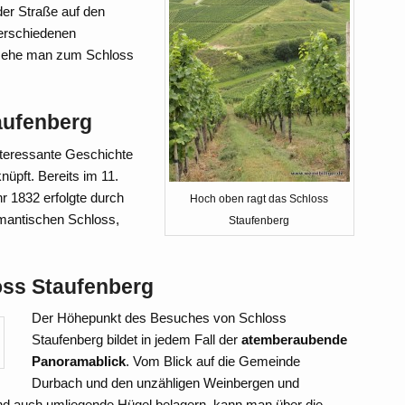
der Straße auf den
verschiedenen
, ehe man zum Schloss
aufenberg
nteressante Geschichte
nüpft. Bereits im 11.
r 1832 erfolgte durch
Hoch oben ragt das Schloss
mantischen Schloss,
Staufenberg
ss Staufenberg
Der Höhepunkt des Besuches von Schloss
Staufenberg bildet in jedem Fall der
atemberaubende
Panoramablick
. Vom Blick auf die Gemeinde
Durbach und den unzähligen Weinbergen und
d auch umliegende Hügel belagern, kann man über die