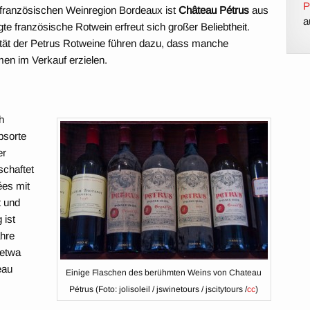
P
 französischen Weinregion Bordeaux ist
Château Pétrus
aus
a
te französische Rotwein erfreut sich großer Beliebtheit.
tät der Petrus Rotweine führen dazu, dass manche
en im Verkauf erzielen.
h
bsorte
er
schaftet
ées mit
t und
 ist
ahre
 etwa
eau
Einige Flaschen des berühmten Weins von Chateau
Pétrus (Foto: jolisoleil / jswinetours / jscitytours /
cc
)