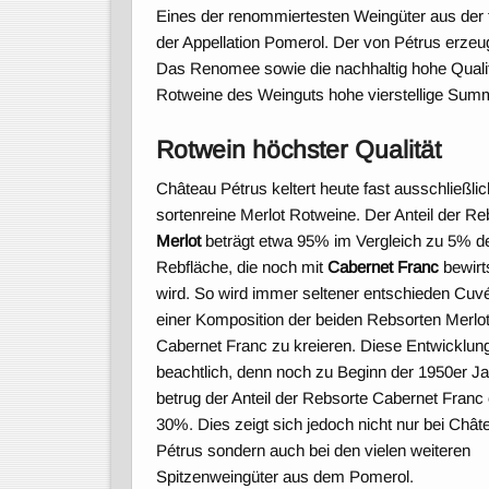
Eines der renommiertesten Weingüter aus der
der Appellation Pomerol. Der von Pétrus erzeug
Das Renomee sowie die nachhaltig hohe Quali
Rotweine des Weinguts hohe vierstellige Summ
Rotwein höchster Qualität
Château Pétrus keltert heute fast ausschließlic
sortenreine Merlot Rotweine. Der Anteil der Re
Merlot
beträgt etwa 95% im Vergleich zu 5% d
Rebfläche, die noch mit
Cabernet Franc
bewirt
wird. So wird immer seltener entschieden Cuv
einer Komposition der beiden Rebsorten Merlo
Cabernet Franc zu kreieren. Diese Entwicklung
beachtlich, denn noch zu Beginn der 1950er J
betrug der Anteil der Rebsorte Cabernet Franc
30%. Dies zeigt sich jedoch nicht nur bei Chât
Pétrus sondern auch bei den vielen weiteren
Spitzenweingüter aus dem Pomerol.