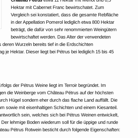
Hektar mit Cabernet Franc bewirtschatet. Zum
Vergleich sei konstatiert, dass die gesamte Rebfläche
in der Appellation Pomerol lediglich etwa 800 Hektar
beträgt, die dafür von sehr renommierten Weingütern
bewirtschaftet werden. Das Alter der verwendeten
deren Wurzeln bereits tief in die Erdschichten
g je Hektar. Dieser liegt bei Pétrus bei lediglich 15 bis 45
olgs der Pétrus Weine liegt im Terroir begründet. Im
liegen die Weinberge vom Château Pétrus auf der höchsten
durch Hügel sondern eher durch das flache Land auffällt. Die
m sowie mit eisenhaltigen Schichten und einem Kiesanteil.
ntwortlich sein, welches sich bei Pétrus Weinen entwickelt,
n. Der lehmige Boden wiederum soll für die üppige und runde
âteau Pétrus Rotwein besticht durch folgende Eigenschaften: