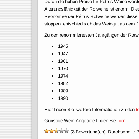
Durch die hohen Preise für Pétrus Weine werd
Alterungsfähigkeit der Rotweine ist enorm. Di
Reonomee der Pétrus Rotweine werden diese b
stoppen, entschied sich das Weingut ab dem Ja
Zu den renommiertesten Jahrgängen der Rot
1945
1947
1961
1970
1974
1982
1989
1990
Hier finden Sie weitere Informationen zu den
t
Günstige Wein-Angebote finden Sie
hier
.
(
3
Bewertung(en), Durchschnitt:
2