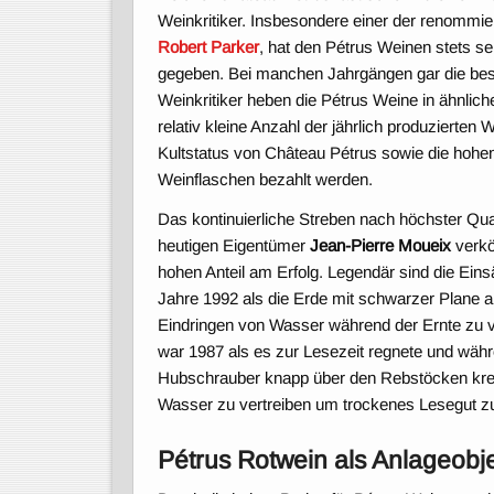
Weinkritiker. Insbesondere einer der renommier
Robert Parker
, hat den Pétrus Weinen stets 
gegeben. Bei manchen Jahrgängen gar die bes
Weinkritiker heben die Pétrus Weine in ähnlic
relativ kleine Anzahl der jährlich produzierten
Kultstatus von Château Pétrus sowie die hohen 
Weinflaschen bezahlt werden.
Das kontinuierliche Streben nach höchster Qua
heutigen Eigentümer
Jean-Pierre Moueix
verkö
hohen Anteil am Erfolg. Legendär sind die Ein
Jahre 1992 als die Erde mit schwarzer Plane 
Eindringen von Wasser während der Ernte zu 
war 1987 als es zur Lesezeit regnete und wäh
Hubschrauber knapp über den Rebstöcken kre
Wasser zu vertreiben um trockenes Lesegut zu
Pétrus Rotwein als Anlageobj