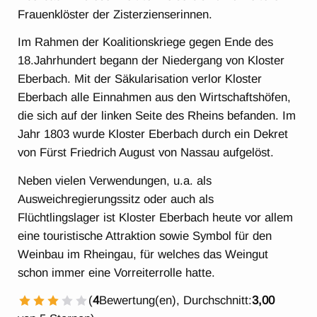
Frauenklöster der Zisterzienserinnen.
Im Rahmen der Koalitionskriege gegen Ende des
18.Jahrhundert begann der Niedergang von Kloster
Eberbach. Mit der Säkularisation verlor Kloster
Eberbach alle Einnahmen aus den Wirtschaftshöfen,
die sich auf der linken Seite des Rheins befanden. Im
Jahr 1803 wurde Kloster Eberbach durch ein Dekret
von Fürst Friedrich August von Nassau aufgelöst.
Neben vielen Verwendungen, u.a. als
Ausweichregierungssitz oder auch als
Flüchtlingslager ist Kloster Eberbach heute vor allem
eine touristische Attraktion sowie Symbol für den
Weinbau im Rheingau, für welches das Weingut
schon immer eine Vorreiterrolle hatte.
(
4
Bewertung(en), Durchschnitt:
3,00
1 Stern
2 Sterne
3 Sterne
4 Sterne
5 Sterne