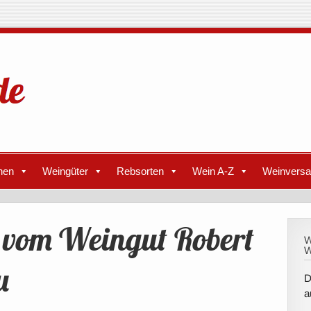
nen
Weingüter
Rebsorten
Wein A-Z
Weinvers
e vom Weingut Robert
W
W
u
D
a