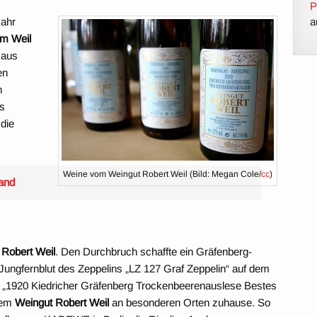
P
Jahr
a
lm Weil
 aus
en
n
as
 die
Weine vom Weingut Robert Weil (Bild: Megan Cole/
cc
)
and
 Robert Weil
. Den Durchbruch schaffte ein Gräfenberg-
Jungfernblut des Zeppelins „LZ 127 Graf Zeppelin“ auf dem
 „1920 Kiedricher Gräfenberg Trockenbeerenauslese Bestes
 dem
Weingut Robert Weil
an besonderen Orten zuhause. So