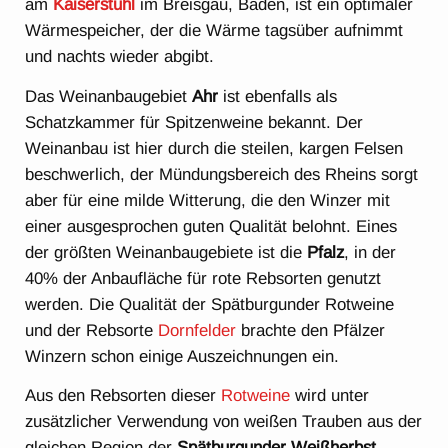
am
Kaiserstuhl
im Breisgau, Baden, ist ein optimaler
Wärmespeicher, der die Wärme tagsüber aufnimmt
und nachts wieder abgibt.
Das Weinanbaugebiet
Ahr
ist ebenfalls als
Schatzkammer für Spitzenweine bekannt. Der
Weinanbau ist hier durch die steilen, kargen Felsen
beschwerlich, der Mündungsbereich des Rheins sorgt
aber für eine milde Witterung, die den Winzer mit
einer ausgesprochen guten Qualität belohnt. Eines
der größten Weinanbaugebiete ist die
Pfalz
, in der
40% der Anbaufläche für rote Rebsorten genutzt
werden. Die Qualität der Spätburgunder Rotweine
und der Rebsorte
Dornfelder
brachte den Pfälzer
Winzern schon einige Auszeichnungen ein.
Aus den Rebsorten dieser
Rotweine
wird unter
zusätzlicher Verwendung von weißen Trauben aus der
gleichen Region der
Spätburgunder Weißherbst