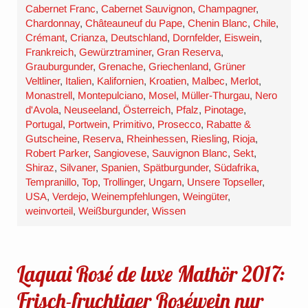
Cabernet Franc
,
Cabernet Sauvignon
,
Champagner
,
Chardonnay
,
Châteauneuf du Pape
,
Chenin Blanc
,
Chile
,
Crémant
,
Crianza
,
Deutschland
,
Dornfelder
,
Eiswein
,
Frankreich
,
Gewürztraminer
,
Gran Reserva
,
Grauburgunder
,
Grenache
,
Griechenland
,
Grüner
Veltliner
,
Italien
,
Kalifornien
,
Kroatien
,
Malbec
,
Merlot
,
Monastrell
,
Montepulciano
,
Mosel
,
Müller-Thurgau
,
Nero
d'Avola
,
Neuseeland
,
Österreich
,
Pfalz
,
Pinotage
,
Portugal
,
Portwein
,
Primitivo
,
Prosecco
,
Rabatte &
Gutscheine
,
Reserva
,
Rheinhessen
,
Riesling
,
Rioja
,
Robert Parker
,
Sangiovese
,
Sauvignon Blanc
,
Sekt
,
Shiraz
,
Silvaner
,
Spanien
,
Spätburgunder
,
Südafrika
,
Tempranillo
,
Top
,
Trollinger
,
Ungarn
,
Unsere Topseller
,
USA
,
Verdejo
,
Weinempfehlungen
,
Weingüter
,
weinvorteil
,
Weißburgunder
,
Wissen
Laquai Rosé de luxe Mathör 2017:
Frisch-fruchtiger Roséwein nur