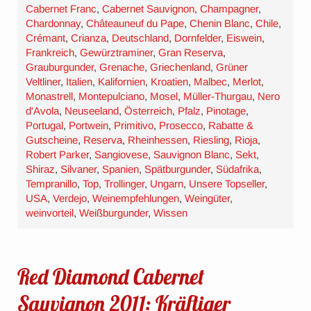
Cabernet Franc
,
Cabernet Sauvignon
,
Champagner
,
Chardonnay
,
Châteauneuf du Pape
,
Chenin Blanc
,
Chile
,
Crémant
,
Crianza
,
Deutschland
,
Dornfelder
,
Eiswein
,
Frankreich
,
Gewürztraminer
,
Gran Reserva
,
Grauburgunder
,
Grenache
,
Griechenland
,
Grüner
Veltliner
,
Italien
,
Kalifornien
,
Kroatien
,
Malbec
,
Merlot
,
Monastrell
,
Montepulciano
,
Mosel
,
Müller-Thurgau
,
Nero
d'Avola
,
Neuseeland
,
Österreich
,
Pfalz
,
Pinotage
,
Portugal
,
Portwein
,
Primitivo
,
Prosecco
,
Rabatte &
Gutscheine
,
Reserva
,
Rheinhessen
,
Riesling
,
Rioja
,
Robert Parker
,
Sangiovese
,
Sauvignon Blanc
,
Sekt
,
Shiraz
,
Silvaner
,
Spanien
,
Spätburgunder
,
Südafrika
,
Tempranillo
,
Top
,
Trollinger
,
Ungarn
,
Unsere Topseller
,
USA
,
Verdejo
,
Weinempfehlungen
,
Weingüter
,
weinvorteil
,
Weißburgunder
,
Wissen
Red Diamond Cabernet
Sauvignon 2011: Kräftiger