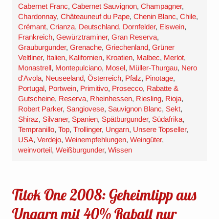
Cabernet Franc
,
Cabernet Sauvignon
,
Champagner
,
Chardonnay
,
Châteauneuf du Pape
,
Chenin Blanc
,
Chile
,
Crémant
,
Crianza
,
Deutschland
,
Dornfelder
,
Eiswein
,
Frankreich
,
Gewürztraminer
,
Gran Reserva
,
Grauburgunder
,
Grenache
,
Griechenland
,
Grüner
Veltliner
,
Italien
,
Kalifornien
,
Kroatien
,
Malbec
,
Merlot
,
Monastrell
,
Montepulciano
,
Mosel
,
Müller-Thurgau
,
Nero
d'Avola
,
Neuseeland
,
Österreich
,
Pfalz
,
Pinotage
,
Portugal
,
Portwein
,
Primitivo
,
Prosecco
,
Rabatte &
Gutscheine
,
Reserva
,
Rheinhessen
,
Riesling
,
Rioja
,
Robert Parker
,
Sangiovese
,
Sauvignon Blanc
,
Sekt
,
Shiraz
,
Silvaner
,
Spanien
,
Spätburgunder
,
Südafrika
,
Tempranillo
,
Top
,
Trollinger
,
Ungarn
,
Unsere Topseller
,
USA
,
Verdejo
,
Weinempfehlungen
,
Weingüter
,
weinvorteil
,
Weißburgunder
,
Wissen
Titok One 2008: Geheimtipp aus
Ungarn mit 40% Rabatt nur