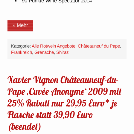
90 Punkte Wine Spectator 2014
» Mehr
Kategorie:
Alle Rotwein Angebote
,
Châteauneuf du Pape
,
Frankreich
,
Grenache
,
Shiraz
Xavier Vignon Châteauneuf-du-
Pape ‚Cuvée Anonyme‘ 2009 mit
25% Rabatt nur 29,95 Euro* je
Flasche statt 39,90 Euro
(beendet)