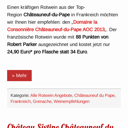
Einen kräftigen Rotwein aus der Top-
Region
Châteauneuf-du-Pape
in Frankreich möchten
wir Ihnen hier empfehlen: den „
Domaine la
Consonnière Châteauneuf-du-Pape AOC 2013
„. Der
französische Rotwein wurde mit
88 Punkten von
Robert Parker
ausgezeichnet und kostet jetzt nur
24,90 Euro* pro Flasche statt 34 Euro
.
» Mehr
Kategorie:
Alle Rotwein Angebote
,
Châteauneuf du Pape
,
Frankreich
,
Grenache
,
Weinempfehlungen
Château Sixtine Châteauneuf du