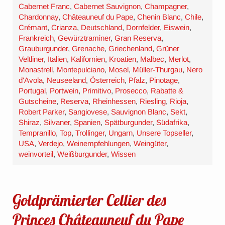
Cabernet Franc
,
Cabernet Sauvignon
,
Champagner
,
Chardonnay
,
Châteauneuf du Pape
,
Chenin Blanc
,
Chile
,
Crémant
,
Crianza
,
Deutschland
,
Dornfelder
,
Eiswein
,
Frankreich
,
Gewürztraminer
,
Gran Reserva
,
Grauburgunder
,
Grenache
,
Griechenland
,
Grüner
Veltliner
,
Italien
,
Kalifornien
,
Kroatien
,
Malbec
,
Merlot
,
Monastrell
,
Montepulciano
,
Mosel
,
Müller-Thurgau
,
Nero
d'Avola
,
Neuseeland
,
Österreich
,
Pfalz
,
Pinotage
,
Portugal
,
Portwein
,
Primitivo
,
Prosecco
,
Rabatte &
Gutscheine
,
Reserva
,
Rheinhessen
,
Riesling
,
Rioja
,
Robert Parker
,
Sangiovese
,
Sauvignon Blanc
,
Sekt
,
Shiraz
,
Silvaner
,
Spanien
,
Spätburgunder
,
Südafrika
,
Tempranillo
,
Top
,
Trollinger
,
Ungarn
,
Unsere Topseller
,
USA
,
Verdejo
,
Weinempfehlungen
,
Weingüter
,
weinvorteil
,
Weißburgunder
,
Wissen
Goldprämierter Cellier des
Princes Châteauneuf du Pape