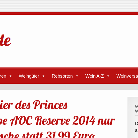
nen
Weingüter
Rebsorten
Wein A-Z
Weinvers
ier des Princes
W
W
pe AOC Reserve 2014 nur
D
a
sche statt 31,99 Euro