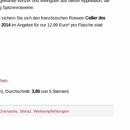
ewählte Winzer und Weingüter aus dieser Appellation, die
g Spitzenrotweine.
 sichern Sie sich den französischen Rotwein
Cellier des
 2014
im Angebot für nur 12,99 Euro* pro Flasche statt
chen
.
), Durchschnitt:
3,86
von 5 Sternen)
Grenache
,
Shiraz
,
Weinempfehlungen