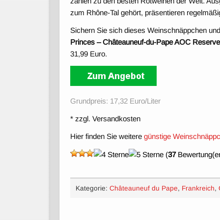
zählen zu den besten Rotweinen der Welt. Ausg
zum Rhône-Tal gehört, präsentieren regelmäßi
Sichern Sie sich dieses Weinschnäppchen und
Princes – Châteauneuf-du-Pape AOC Reserve
31,99 Euro.
Grundpreis: 17,32 Euro/Liter
* zzgl. Versandkosten
Hier finden Sie weitere
günstige Weinschnäpp
(
37
Bewertung(en
Kategorie:
Châteauneuf du Pape
,
Frankreich
,