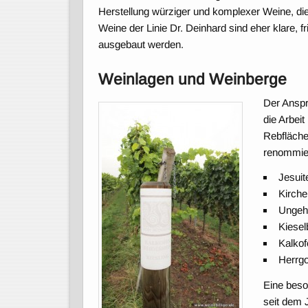
Herstellung würziger und komplexer Weine, die
Weine der Linie Dr. Deinhard sind eher klare, f
ausgebaut werden.
Weinlagen und Weinberge
Der Anspr
die Arbei
Rebfläche
renommie
Jesuit
Kirche
Ungehe
Kiesel
Kalkof
Herrgo
Eine beso
seit dem