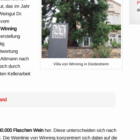
P
gut, das im Jahr
a
Weingut Dr.
n vom
 Winning
erstellung
tig
ntwortung
n Attmann nach
Villa von Winning in Deidesheim
noch durch
en Kellerarbeit
and
30.000 Flaschen Wein
her. Diese unterscheiden sich nach
 Die Weinlinie von Winning konzentriert sich dabei auf die