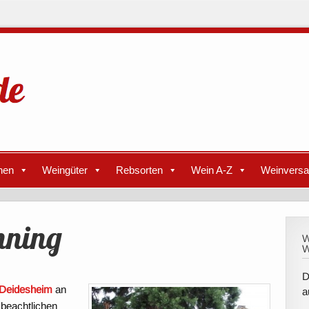
nen
Weingüter
Rebsorten
Wein A-Z
Weinvers
nning
W
W
D
 Deidesheim
an
a
 beachtlichen