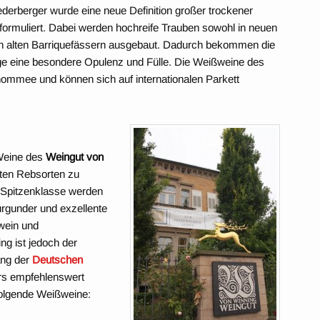
derberger wurde eine neue Definition großer trockener
 formuliert. Dabei werden hochreife Trauben sowohl in neuen
in alten Barriquefässern ausgebaut. Dadurch bekommen die
nge eine besondere Opulenz und Fülle. Die Weißweine des
mmee und können sich auf internationalen Parkett
 Weine des
Weingut von
ten Rebsorten zu
r Spitzenklasse werden
rgunder und exzellente
wein und
ng ist jedoch der
ang der
Deutschen
rs empfehlenswert
olgende Weißweine: