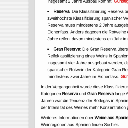
insgesamt 2 Jahre Ausbau kommt.
Günstig
Reserva
: Die Klassifizierung Reserva b
zweithöchste Klassifizierung spanischer W
Reserva muss mindestens 2 Jahre ausgeba
Eichenfass. Anders dagegen die Rotweine 
Jahre reifen, davon mindestens ein Jahr i
Gran Reserva
: Die Gran Reserva überse
Reifeklassifizierung eines Weins in Spani
insgesamt vier Jahre ausgebaut werden, da
spanischer Rotwein der Kategorie Gran Res
mindestens zwei Jahre im Eichenfass.
Gün
In der Vergangenheit wurde diese Klassifizier
Kategorien
Reserva
und
Gran Reserva
lange A
Jahren war die Tendenz der Bodegas in Spanie
der Intensität des Weines mehr Konzentration
Weiteres Informationen über
Weine aus Spani
Weinregionen aus Spanien finden Sie hier.