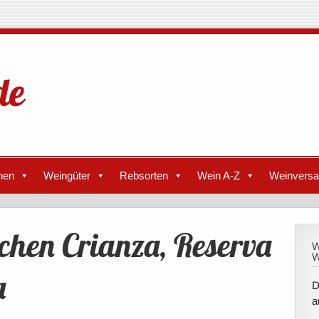
nen
Weingüter
Rebsorten
Wein A-Z
Weinvers
chen Crianza, Reserva
W
W
a
D
a