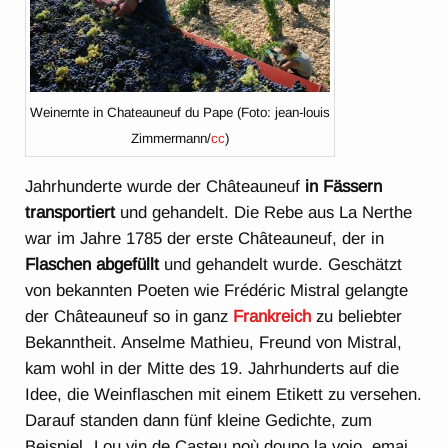
Weinernte in Chateauneuf du Pape (Foto: jean-louis
Zimmermann/
cc
)
Jahrhunderte wurde der Châteauneuf
in Fässern
transportiert
und gehandelt. Die Rebe aus La Nerthe
war im Jahre 1785 der erste Châteauneuf, der in
Flaschen abgefüllt
und gehandelt wurde. Geschätzt
von bekannten Poeten wie Frédéric Mistral gelangte
der Châteauneuf so in ganz
Frankreich
zu beliebter
Bekanntheit. Anselme Mathieu, Freund von Mistral,
kam wohl in der Mitte des 19. Jahrhunderts auf die
Idee, die Weinflaschen mit einem Etikett zu versehen.
Darauf standen dann fünf kleine Gedichte, zum
Beispiel „Lou vin de Casteu noù douno la voio, emai