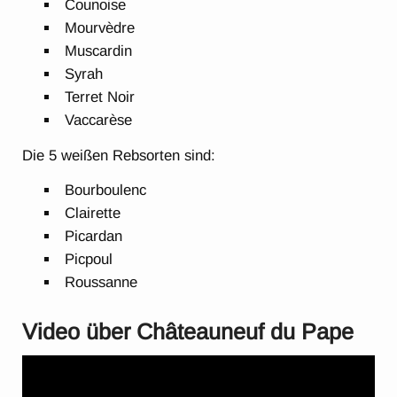
Counoise
Mourvèdre
Muscardin
Syrah
Terret Noir
Vaccarèse
Die 5 weißen Rebsorten sind:
Bourboulenc
Clairette
Picardan
Picpoul
Roussanne
Video über Châteauneuf du Pape