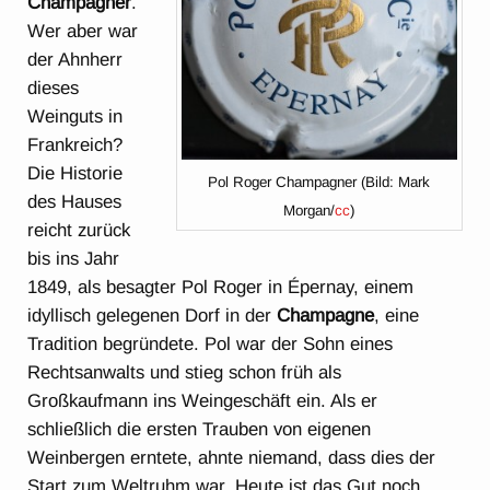
Champagner
.
Wer aber war
der Ahnherr
dieses
Weinguts in
Frankreich?
Die Historie
Pol Roger Champagner (Bild: Mark
des Hauses
Morgan/
cc
)
reicht zurück
bis ins Jahr
1849, als besagter Pol Roger in Épernay, einem
idyllisch gelegenen Dorf in der
Champagne
, eine
Tradition begründete. Pol war der Sohn eines
Rechtsanwalts und stieg schon früh als
Großkaufmann ins Weingeschäft ein. Als er
schließlich die ersten Trauben von eigenen
Weinbergen erntete, ahnte niemand, dass dies der
Start zum Weltruhm war. Heute ist das Gut noch