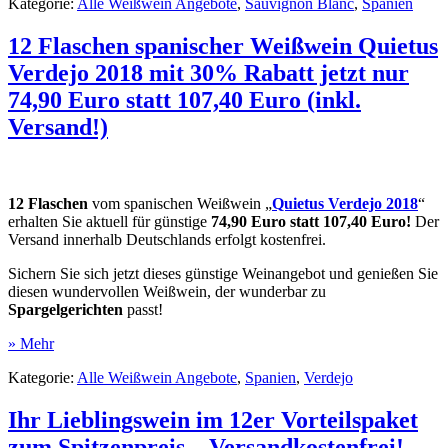
Kategorie:
Alle Weißwein Angebote
,
Sauvignon Blanc
,
Spanien
12 Flaschen spanischer Weißwein Quietus
Verdejo 2018 mit 30% Rabatt jetzt nur
74,90 Euro statt 107,40 Euro (inkl.
Versand!)
12 Flaschen
vom spanischen Weißwein „
Quietus Verdejo 2018
“
erhalten Sie aktuell für günstige
74,90 Euro statt 107,40 Euro!
Der
Versand innerhalb Deutschlands erfolgt kostenfrei.
Sichern Sie sich jetzt dieses günstige Weinangebot und genießen Sie
diesen wundervollen Weißwein, der wunderbar zu
Spargelgerichten
passt!
» Mehr
Kategorie:
Alle Weißwein Angebote
,
Spanien
,
Verdejo
Ihr Lieblingswein im 12er Vorteilspaket
zum Spitzenpreis – Versandkostenfrei!