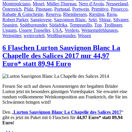
Montepulciano
,
Mosel
,
Müller-Thurgau
,
Nero d'Avola
,
Neuseeland
,
Österreich
,
Pfalz
,
Pinotage
,
Portugal
,
Portwein
,
Primitivo
,
Prosecco
,
Rabatte & Gutscheine
,
Reserva
,
Rheinhessen
,
Riesling
,
Rioja
,
Robert Parker
,
Sangiovese
,
Sauvignon Blanc
,
Sekt
,
Shiraz
,
Silvaner
,
Spanien
,
Spätburgunder
,
Südafrika
,
Tempranillo
,
Top
,
Trollinger
,
Ungarn
,
Unsere Topseller
,
USA
,
Verdejo
,
Weinempfehlungen
,
Weingüter
,
weinvorteil
,
Weißburgunder
,
Wissen
6 Flaschen Lurton Sauvignon Blanc La
Chapelle des Salices 2017 nur 44,97
Euro* statt 89,94 Euro
Freuen Sie sich auf diesen Aromenreigen der begabten Brüder
Lurton jetzt im besonders günstigen Vorteilspaket. Sie erwartet eine
rundum vollkommene Weinkomposition aus Frankreich, die Sie ins
Schwärmen bringen wird!
Den „
Lurton Sauvignon Blanc La Chapelle des Salices 2017
“
gibt es jetzt im Paket mit 6 Flaschen für
44,97 Euro* statt 89,94
Euro!