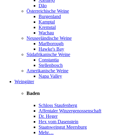
Alentejo
Dão
Österreichische Weine
Burgenland
Kamptal
Kremstal
Wachau
Neuseeländische Weine
Marlborough
Hawke's Bay
Südafrikanische Weine
Constantia
Stellenbosch
Amerikanische Weine
Napa Valley
Weingüter
Baden
Schloss Staufenberg
Affentaler Winzergenossenschaft
Dr. Heger
Hex vom Dasenstein
Staatsweingut Meersburg
Mehr…