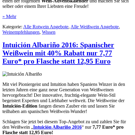
einen der folgenden
Wein-Adventskalender
und machen Sie sich
selber oder einem Ihrer Liebsten eine Freude!
» Mehr
Kategorie:
Alle Rotwein Angebote
,
Alle Weißwein Angebote
,
Weinempfehlungen
,
Wissen
Intuición Albariño 2016: Spanischer
Weißwein mit 40% Rabatt nur 7,77
Euro* pro Flasche statt 12,95 Euro
Mit viel Pioniergeist und Intuition haben Spaniens Winzer in den
letzten Jahren eine ganz neue Generation von Weißweinen
hervorgebracht! Der innovative, fruchtig-elegante Wein-Stil
begeistert Experten und Liebhaber weltweit. Die Weißweine der
Intuición-Edition
fangen diesen Zauber ein und lassen Sie
teilhaben am spanischen Weißwein-Wunder!
Schlagen Sie jetzt bei diesem Top-Angebot zu und zahlen Sie für
den Weißwein „
Intuición Albariño 2016
“ nur
7,77 Euro* pro
Flasche statt 12,95 Euro!