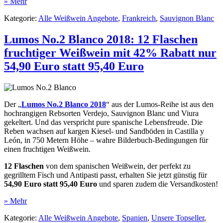
» Mehr
Kategorie:
Alle Weißwein Angebote
,
Frankreich
,
Sauvignon Blanc
Lumos No.2 Blanco 2018: 12 Flaschen
fruchtiger Weißwein mit 42% Rabatt nur
54,90 Euro statt 95,40 Euro
Der „
Lumos No.2 Blanco 2018
“ aus der Lumos-Reihe ist aus den
hochrangigen Rebsorten Verdejo, Sauvignon Blanc und Viura
gekeltert. Und das verspricht pure spanische Lebensfreude. Die
Reben wachsen auf kargen Kiesel- und Sandböden in Castilla y
León, in 750 Metern Höhe – wahre Bilderbuch-Bedingungen für
einen fruchtigen Weißwein.
12 Flaschen
von dem spanischen Weißwein, der perfekt zu
gegrilltem Fisch und Antipasti passt, erhalten Sie jetzt günstig für
54,90 Euro statt 95,40 Euro
und sparen zudem die Versandkosten!
» Mehr
Kategorie:
Alle Weißwein Angebote
,
Spanien
,
Unsere Topseller
,