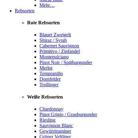
Mehr…
Rebsorten
Rote Rebsorten
Blauer Zweigelt
Shiraz / Syrah
Cabernet Sauvignon
Primitivo / Zinfandel
Montepulciano
Pinot Noir / Spätburgunder
Merlot
Tempranillo
Dornfelder
Trollinger
Weiße Rebsorten
Chardonnay
Pinot Grigio / Grauburgunder
Riesling
Sauvignon Blanc
Gewürztraminer
Grüner Veltliner