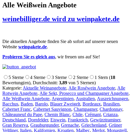
Alle Weißwein Angebote
weinebilliger.de wird zu weinpakete.de
Die aktuellen Angebote finden Sie ab sofort auf unserer neuen
Website
weinpakete.de
.
Probieren Sie es gleich aus
, wir freuen uns auf Sie!
5 Sterne
4 Sterne
3 Sterne
2 Sterne
1 Stern
(
18
Bewertung(en), Durchschnitt:
3,89
von 5 Sternen)
Kategorie:
Aktuelle Weinangebote
,
Alle Roséwein Angebote
,
Alle
Rotwein Angebote
,
Alle Sekt, Prosecco und Champagner Angebote
,
Alle Weißwein Angebote
,
Argentinien
,
Australien
,
Auszeichnungen
,
Bacchus
,
Baden
,
Barolo
,
Blauer Zweigelt
,
Bordeaux
,
Brasilien
,
Cabernet Franc
,
Cabernet Sauvignon
,
Champagner
,
Chardonnay
,
Châteauneuf du Pape
,
Chenin Blanc
,
Chile
,
Crémant
,
Crianza
,
Deutschland
,
Dornfelder
,
Eiswein
,
Frankreich
,
Gewürztraminer
,
Gran Reserva
,
Grauburgunder
,
Grenache
,
Griechenland
,
Grüner
Veltliner
,
Italien
,
Kalifornien
,
Kroatien
,
Malbec
,
Merlot
,
Monastrell
,