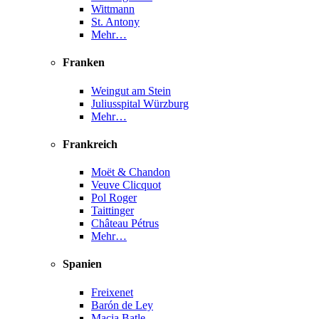
Wittmann
St. Antony
Mehr…
Franken
Weingut am Stein
Juliusspital Würzburg
Mehr…
Frankreich
Moët & Chandon
Veuve Clicquot
Pol Roger
Taittinger
Château Pétrus
Mehr…
Spanien
Freixenet
Barón de Ley
Macia Batle