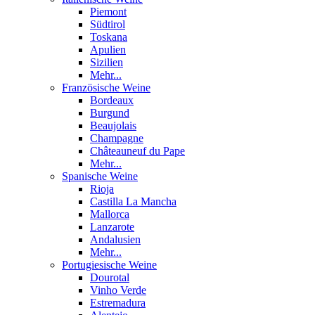
Piemont
Südtirol
Toskana
Apulien
Sizilien
Mehr...
Französische Weine
Bordeaux
Burgund
Beaujolais
Champagne
Châteauneuf du Pape
Mehr...
Spanische Weine
Rioja
Castilla La Mancha
Mallorca
Lanzarote
Andalusien
Mehr...
Portugiesische Weine
Dourotal
Vinho Verde
Estremadura