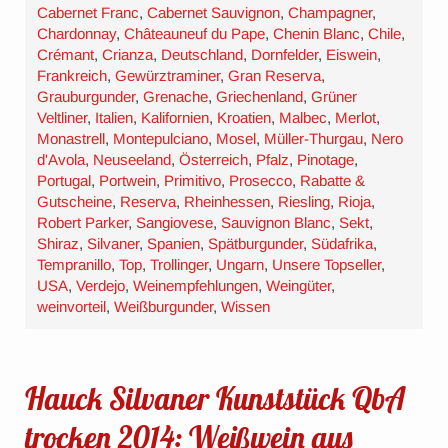
Cabernet Franc
,
Cabernet Sauvignon
,
Champagner
,
Chardonnay
,
Châteauneuf du Pape
,
Chenin Blanc
,
Chile
,
Crémant
,
Crianza
,
Deutschland
,
Dornfelder
,
Eiswein
,
Frankreich
,
Gewürztraminer
,
Gran Reserva
,
Grauburgunder
,
Grenache
,
Griechenland
,
Grüner
Veltliner
,
Italien
,
Kalifornien
,
Kroatien
,
Malbec
,
Merlot
,
Monastrell
,
Montepulciano
,
Mosel
,
Müller-Thurgau
,
Nero
d'Avola
,
Neuseeland
,
Österreich
,
Pfalz
,
Pinotage
,
Portugal
,
Portwein
,
Primitivo
,
Prosecco
,
Rabatte &
Gutscheine
,
Reserva
,
Rheinhessen
,
Riesling
,
Rioja
,
Robert Parker
,
Sangiovese
,
Sauvignon Blanc
,
Sekt
,
Shiraz
,
Silvaner
,
Spanien
,
Spätburgunder
,
Südafrika
,
Tempranillo
,
Top
,
Trollinger
,
Ungarn
,
Unsere Topseller
,
USA
,
Verdejo
,
Weinempfehlungen
,
Weingüter
,
weinvorteil
,
Weißburgunder
,
Wissen
Hauck Silvaner Kunststück QbA
trocken 2014: Weißwein aus