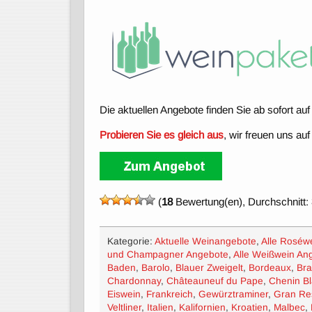
Die aktuellen Angebote finden Sie ab sofort a
Probieren Sie es gleich aus
, wir freuen uns auf
(
18
Bewertung(en), Durchschnitt:
Kategorie:
Aktuelle Weinangebote
,
Alle Roséw
und Champagner Angebote
,
Alle Weißwein An
Baden
,
Barolo
,
Blauer Zweigelt
,
Bordeaux
,
Bra
Chardonnay
,
Châteauneuf du Pape
,
Chenin B
Eiswein
,
Frankreich
,
Gewürztraminer
,
Gran Re
Veltliner
,
Italien
,
Kalifornien
,
Kroatien
,
Malbec
,