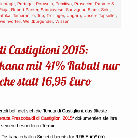
inotage
,
Portugal
,
Portwein
,
Primitivo
,
Prosecco
,
Rabatte &
Rioja
,
Robert Parker
,
Sangiovese
,
Sauvignon Blanc
,
Sekt
,
afrika
,
Tempranillo
,
Top
,
Trollinger
,
Ungarn
,
Unsere Topseller
,
weinvorteil
,
Weißburgunder
,
Wissen
i Castiglioni 2015:
skana mit 41% Rabatt nur
che statt 16,95 Euro
toli befindet sich die
Tenuta di Castiglioni
, das älteste
enuta Frescobaldi di Castiglioni 2015
“ dokumentiert sie ihre
t seinem besonderen Terroir.
oskana erhalten Sie jetzt bereits für
9,95 Euro* pro