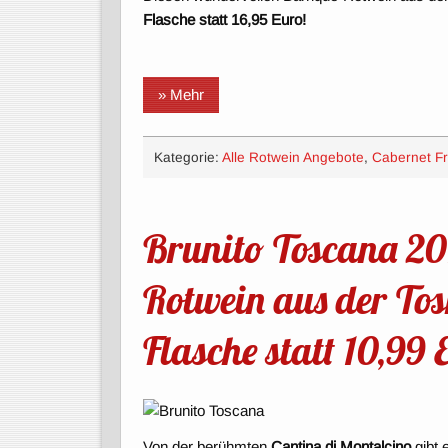
Flasche statt 16,95 Euro!
» Mehr
Kategorie:
Alle Rotwein Angebote
,
Cabernet F
Brunito Toscana 20
Rotwein aus der To
Flasche statt 10,99
Von der berühmten
Cantina di Montalcino
gibt 