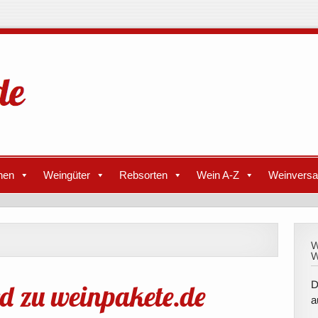
nen
Weingüter
Rebsorten
Wein A-Z
Weinvers
W
W
rd zu weinpakete.de
D
a