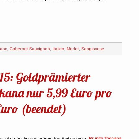
ranc
,
Cabernet Sauvignon
,
Italien
,
Merlot
,
Sangiovese
15: Goldprämierter
skana nur 5,99 Euro pro
 Euro (beendet)
es jetzt günstig den prämierten Spitzenwein „
Brunito Toscana