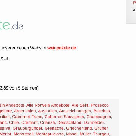
P
a
uf unserer neuen Website
weinpakete.de
.
 Sie!
3,89
von 5 Sternen)
ein Angebote
,
Alle Rotwein Angebote
,
Alle Sekt, Prosecco
gebote
,
Argentinien
,
Australien
,
Auszeichnungen
,
Bacchus
,
silien
,
Cabernet Franc
,
Cabernet Sauvignon
,
Champagner
,
lanc
,
Chile
,
Crémant
,
Crianza
,
Deutschland
,
Dornfelder
,
serva
,
Grauburgunder
,
Grenache
,
Griechenland
,
Grüner
Merlot
,
Monastrell
,
Montepulciano
,
Mosel
,
Müller-Thurgau
,