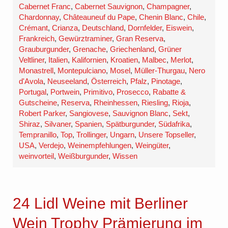
Cabernet Franc
,
Cabernet Sauvignon
,
Champagner
,
Chardonnay
,
Châteauneuf du Pape
,
Chenin Blanc
,
Chile
,
Crémant
,
Crianza
,
Deutschland
,
Dornfelder
,
Eiswein
,
Frankreich
,
Gewürztraminer
,
Gran Reserva
,
Grauburgunder
,
Grenache
,
Griechenland
,
Grüner
Veltliner
,
Italien
,
Kalifornien
,
Kroatien
,
Malbec
,
Merlot
,
Monastrell
,
Montepulciano
,
Mosel
,
Müller-Thurgau
,
Nero
d'Avola
,
Neuseeland
,
Österreich
,
Pfalz
,
Pinotage
,
Portugal
,
Portwein
,
Primitivo
,
Prosecco
,
Rabatte &
Gutscheine
,
Reserva
,
Rheinhessen
,
Riesling
,
Rioja
,
Robert Parker
,
Sangiovese
,
Sauvignon Blanc
,
Sekt
,
Shiraz
,
Silvaner
,
Spanien
,
Spätburgunder
,
Südafrika
,
Tempranillo
,
Top
,
Trollinger
,
Ungarn
,
Unsere Topseller
,
USA
,
Verdejo
,
Weinempfehlungen
,
Weingüter
,
weinvorteil
,
Weißburgunder
,
Wissen
24 Lidl Weine mit Berliner
Wein Trophy Prämierung im