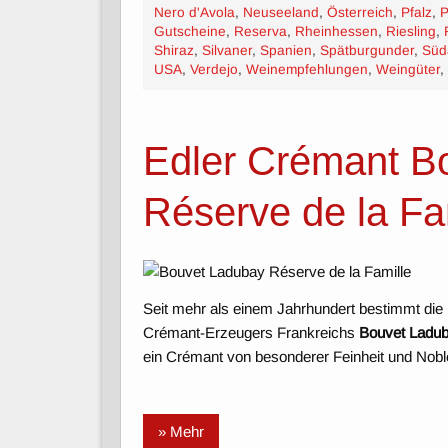
Nero d'Avola
,
Neuseeland
,
Österreich
,
Pfalz
,
P
Gutscheine
,
Reserva
,
Rheinhessen
,
Riesling
,
Shiraz
,
Silvaner
,
Spanien
,
Spätburgunder
,
Süd
USA
,
Verdejo
,
Weinempfehlungen
,
Weingüter
,
Edler Crémant B
Réserve de la Fa
Seit mehr als einem Jahrhundert bestimmt di
Crémant-Erzeugers Frankreichs
Bouvet Ladu
ein Crémant von besonderer Feinheit und Nobl
» Mehr