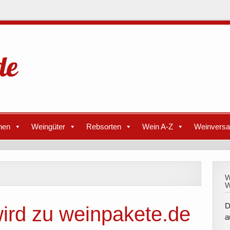
nen
Weingüter
Rebsorten
Wein A-Z
Weinvers
W
W
D
wird zu weinpakete.de
a