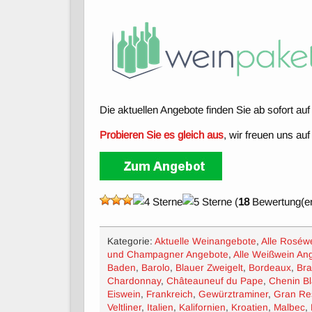
Die aktuellen Angebote finden Sie ab sofort a
Probieren Sie es gleich aus
, wir freuen uns auf
(
18
Bewertung(en
Kategorie:
Aktuelle Weinangebote
,
Alle Roséw
und Champagner Angebote
,
Alle Weißwein An
Baden
,
Barolo
,
Blauer Zweigelt
,
Bordeaux
,
Bra
Chardonnay
,
Châteauneuf du Pape
,
Chenin B
Eiswein
,
Frankreich
,
Gewürztraminer
,
Gran Re
Veltliner
,
Italien
,
Kalifornien
,
Kroatien
,
Malbec
,