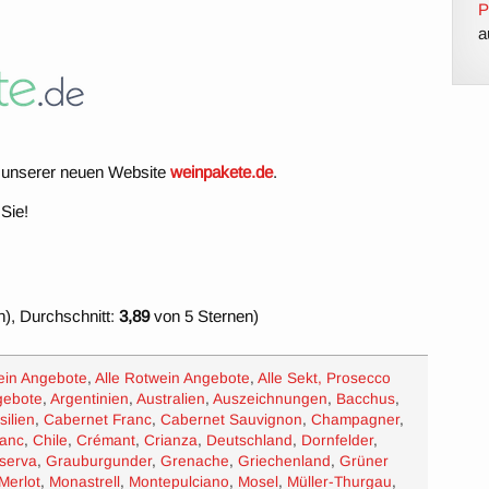
P
a
uf unserer neuen Website
weinpakete.de
.
 Sie!
), Durchschnitt:
3,89
von 5 Sternen)
ein Angebote
,
Alle Rotwein Angebote
,
Alle Sekt, Prosecco
gebote
,
Argentinien
,
Australien
,
Auszeichnungen
,
Bacchus
,
silien
,
Cabernet Franc
,
Cabernet Sauvignon
,
Champagner
,
lanc
,
Chile
,
Crémant
,
Crianza
,
Deutschland
,
Dornfelder
,
serva
,
Grauburgunder
,
Grenache
,
Griechenland
,
Grüner
Merlot
,
Monastrell
,
Montepulciano
,
Mosel
,
Müller-Thurgau
,