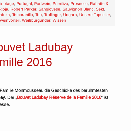
inotage
,
Portugal
,
Portwein
,
Primitivo
,
Prosecco
,
Rabatte &
Rioja
,
Robert Parker
,
Sangiovese
,
Sauvignon Blanc
,
Sekt
,
afrika
,
Tempranillo
,
Top
,
Trollinger
,
Ungarn
,
Unsere Topseller
,
weinvorteil
,
Weißburgunder
,
Wissen
ouvet Ladubay
mille 2016
e Familie Monmousseau die Geschicke des berühmtesten
bay
. Der „
Bouvet Ladubay Réserve de la Famille 2016
“ ist
esse.