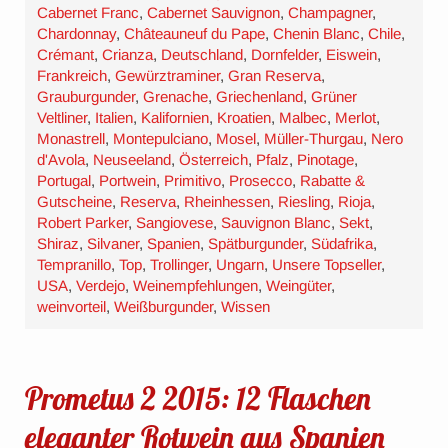
Cabernet Franc
,
Cabernet Sauvignon
,
Champagner
,
Chardonnay
,
Châteauneuf du Pape
,
Chenin Blanc
,
Chile
,
Crémant
,
Crianza
,
Deutschland
,
Dornfelder
,
Eiswein
,
Frankreich
,
Gewürztraminer
,
Gran Reserva
,
Grauburgunder
,
Grenache
,
Griechenland
,
Grüner
Veltliner
,
Italien
,
Kalifornien
,
Kroatien
,
Malbec
,
Merlot
,
Monastrell
,
Montepulciano
,
Mosel
,
Müller-Thurgau
,
Nero
d'Avola
,
Neuseeland
,
Österreich
,
Pfalz
,
Pinotage
,
Portugal
,
Portwein
,
Primitivo
,
Prosecco
,
Rabatte &
Gutscheine
,
Reserva
,
Rheinhessen
,
Riesling
,
Rioja
,
Robert Parker
,
Sangiovese
,
Sauvignon Blanc
,
Sekt
,
Shiraz
,
Silvaner
,
Spanien
,
Spätburgunder
,
Südafrika
,
Tempranillo
,
Top
,
Trollinger
,
Ungarn
,
Unsere Topseller
,
USA
,
Verdejo
,
Weinempfehlungen
,
Weingüter
,
weinvorteil
,
Weißburgunder
,
Wissen
Prometus 2 2015: 12 Flaschen
eleganter Rotwein aus Spanien