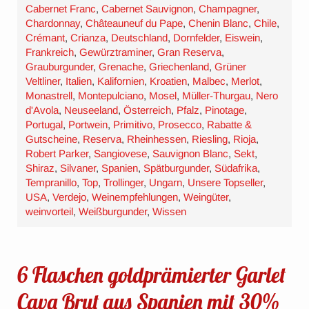
Cabernet Franc
,
Cabernet Sauvignon
,
Champagner
,
Chardonnay
,
Châteauneuf du Pape
,
Chenin Blanc
,
Chile
,
Crémant
,
Crianza
,
Deutschland
,
Dornfelder
,
Eiswein
,
Frankreich
,
Gewürztraminer
,
Gran Reserva
,
Grauburgunder
,
Grenache
,
Griechenland
,
Grüner
Veltliner
,
Italien
,
Kalifornien
,
Kroatien
,
Malbec
,
Merlot
,
Monastrell
,
Montepulciano
,
Mosel
,
Müller-Thurgau
,
Nero
d'Avola
,
Neuseeland
,
Österreich
,
Pfalz
,
Pinotage
,
Portugal
,
Portwein
,
Primitivo
,
Prosecco
,
Rabatte &
Gutscheine
,
Reserva
,
Rheinhessen
,
Riesling
,
Rioja
,
Robert Parker
,
Sangiovese
,
Sauvignon Blanc
,
Sekt
,
Shiraz
,
Silvaner
,
Spanien
,
Spätburgunder
,
Südafrika
,
Tempranillo
,
Top
,
Trollinger
,
Ungarn
,
Unsere Topseller
,
USA
,
Verdejo
,
Weinempfehlungen
,
Weingüter
,
weinvorteil
,
Weißburgunder
,
Wissen
6 Flaschen goldprämierter Garlet
Cava Brut aus Spanien mit 30%