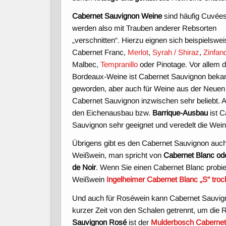
Cabernet Sauvignon Weine
sind häufig Cuvées
werden also mit Trauben anderer Rebsorten
„verschnitten“. Hierzu eignen sich beispielswe
Cabernet Franc,
Merlot
,
Syrah / Shiraz
,
Zinfan
Malbec,
Tempranillo
oder Pinotage. Vor allem 
Bordeaux-Weine ist Cabernet Sauvignon beka
geworden, aber auch für Weine aus der Neuen 
Cabernet Sauvignon inzwischen sehr beliebt. A
den Eichenausbau bzw.
Barrique-Ausbau
ist C
Sauvignon sehr geeignet und veredelt die Wein
Übrigens gibt es den Cabernet Sauvignon auch
Weißwein, man spricht von
Cabernet Blanc od
de Noir
. Wenn Sie einen Cabernet Blanc probi
Weißwein
Ingelheimer Cabernet Blanc „S“ tro
Und auch für Roséwein kann Cabernet Sauvig
kurzer Zeit von den Schalen getrennt, um die R
Sauvignon Rosé
ist der
Mulderbosch Cabernet