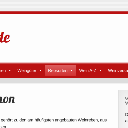
nen
Weingüter
Rebsorten
Wein A-Z
Weinvers
non
W
W
D
d gehört zu den am häufigsten angebauten Weinreben, aus
a
hen.