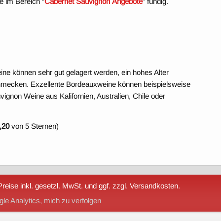
 im Bereich “
Cabernet Sauvignon
Angebote
” fündig.
ne können sehr gut gelagert werden, ein hohes Alter
hmecken. Exzellente Bordeauxweine können beispielsweise
ignon Weine aus Kalifornien, Australien, Chile oder
,20
von 5 Sternen)
reise inkl. gesetzl. MwSt. und ggf. zzgl. Versandkosten.
le Analytics, mich zu verfolgen