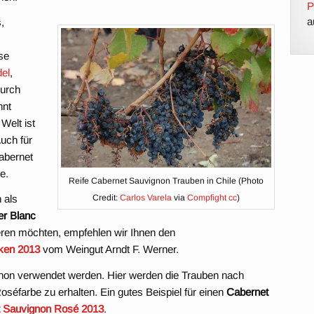
P
a
,
ise
del
,
durch
nnt
Welt ist
uch für
abernet
e.
Reife Cabernet Sauvignon Trauben in Chile (Photo
 als
Credit:
Carlos Varela
via
Compfight
cc
)
er Blanc
eren möchten, empfehlen wir Ihnen den
cken 2013
vom Weingut Arndt F. Werner.
non verwendet werden. Hier werden die Trauben nach
oséfarbe zu erhalten. Ein gutes Beispiel für einen
Cabernet
 Sauvignon Rosé 2013
.