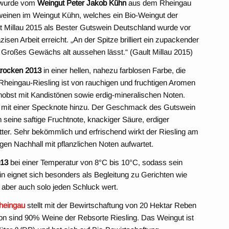
wurde vom
Weingut Peter Jakob Kühn
aus dem Rheingau
sweinen im Weingut Kühn, welches ein Bio-Weingut der
t Millau 2015 als Bester Gutswein Deutschland wurde vor
isen Arbeit erreicht. „An der Spitze brilliert ein zupackender
Großes Gewächs alt aussehen lässt.“ (Gault Millau 2015)
trocken 2013
in einer hellen, nahezu farblosen Farbe, die
 Rheingau-Riesling ist von rauchigen und fruchtigen Aromen
nobst mit Kandistönen sowie erdig-mineralischen Noten.
ma mit einer Specknote hinzu. Der Geschmack des Gutswein
eine saftige Fruchtnote, knackiger Säure, erdiger
ter. Sehr bekömmlich und erfrischend wirkt der Riesling am
en Nachhall mit pflanzlichen Noten aufwartet.
013
bei einer Temperatur von 8°C bis 10°C, sodass sein
 eignet sich besonders als Begleitung zu Gerichten wie
 aber auch solo jeden Schluck wert.
heingau
stellt mit der Bewirtschaftung von 20 Hektar Reben
on sind 90% Weine der Rebsorte Riesling. Das Weingut ist