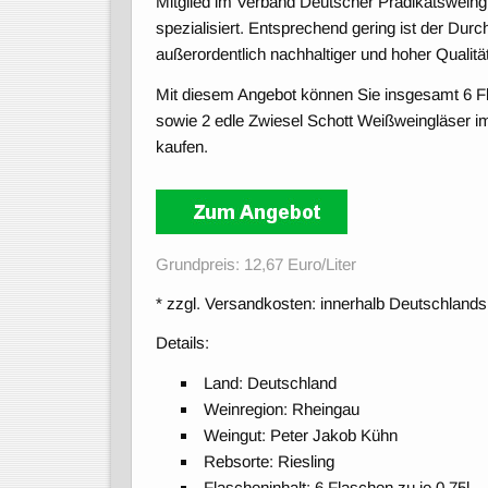
Mitglied im Verband Deutscher Prädikatsweingü
spezialisiert. Entsprechend gering ist der Durc
außerordentlich nachhaltiger und hoher Qualität
Mit diesem Angebot können Sie insgesamt 6 
sowie 2 edle Zwiesel Schott Weißweingläser im
kaufen.
Grundpreis: 12,67 Euro/Liter
* zzgl. Versandkosten: innerhalb Deutschlands
Details:
Land: Deutschland
Weinregion: Rheingau
Weingut: Peter Jakob Kühn
Rebsorte: Riesling
Flascheninhalt: 6 Flaschen zu je 0,75l