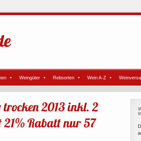
nen
Weingüter
Rebsorten
Wein A-Z
Weinvers
 trocken 2013 inkl. 2
W
W
 21% Rabatt nur 57
D
a