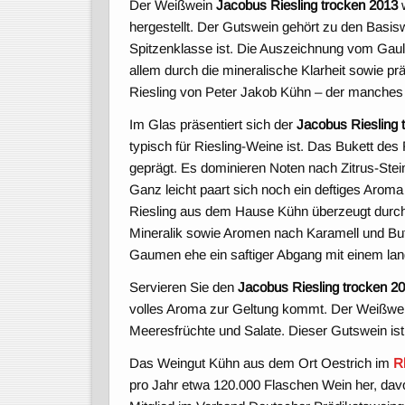
Der Weißwein
Jacobus Riesling trocken 2013
hergestellt. Der Gutswein gehört zu den Basi
Spitzenklasse ist. Die Auszeichnung vom Gaul
allem durch die mineralische Klarheit sowie präz
Riesling von Peter Jakob Kühn – der manches 
Im Glas präsentiert sich der
Jacobus Riesling 
typisch für Riesling-Weine ist. Das Bukett des
geprägt. Es dominieren Noten nach Zitrus-Stei
Ganz leicht paart sich noch ein deftiges Aro
Riesling aus dem Hause Kühn überzeugt durch s
Mineralik sowie Aromen nach Karamell und But
Gaumen ehe ein saftiger Abgang mit einem lang
Servieren Sie den
Jacobus Riesling trocken 2
volles Aroma zur Geltung kommt. Der Weißwein
Meeresfrüchte und Salate. Dieser Gutswein ist
Das Weingut Kühn aus dem Ort Oestrich im
R
pro Jahr etwa 120.000 Flaschen Wein her, dav