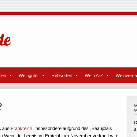
nen
Weingüter
Rebsorten
Wein A-Z
Weinvers
e
W
W
D
s aus
Frankreich
insbesondere aufgrund des „Beaujolais
a
n Wein, der bereits im Erntejahr im November verkauft wird.