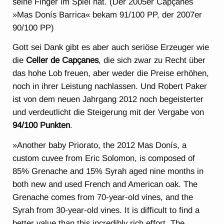
seine Finger im Spiel hat. (Der 2005er Capçanes
»Mas Donís Barrica« bekam 91/100 PP, der 2007er
90/100 PP)
Gott sei Dank gibt es aber auch seriöse Erzeuger wie
die
Celler de Capçanes
, die sich zwar zu Recht über
das hohe Lob freuen, aber weder die Preise erhöhen,
noch in ihrer Leistung nachlassen. Und Robert Paker
ist von dem neuen Jahrgang 2012 noch begeisterter
und verdeutlicht die Steigerung mit der Vergabe von
94/100 Punkten
.
»Another baby Priorato, the 2012 Mas Donís, a
custom cuvee from Eric Solomon, is composed of
85% Grenache and 15% Syrah aged nine months in
both new and used French and American oak. The
Grenache comes from 70-year-old vines, and the
Syrah from 30-year-old vines. It is difficult to find a
better value than this incredibly rich effort. The