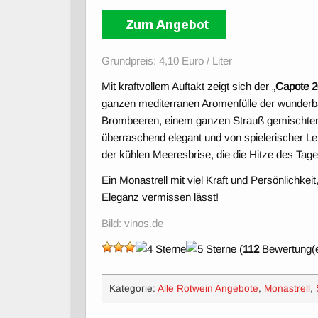
Grundpreis: 4,10 Euro / Liter
Mit kraftvollem Auftakt zeigt sich der „
Capote 
ganzen mediterranen Aromenfülle der wunderba
Brombeeren, einem ganzen Strauß gemischter
überraschend elegant und von spielerischer Le
der kühlen Meeresbrise, die die Hitze des Tag
Ein Monastrell mit viel Kraft und Persönlichk
Eleganz vermissen lässt!
Bild: vinos.de
(
112
Bewertung(e
Kategorie:
Alle Rotwein Angebote
,
Monastrell
,