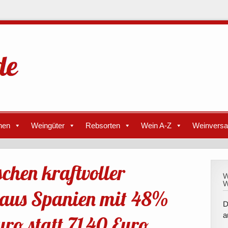
nen
Weingüter
Rebsorten
Wein A-Z
Weinvers
schen kraftvoller
W
W
 aus Spanien mit 48%
D
a
ro statt 71,40 Euro