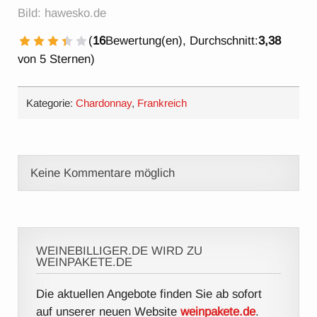
Bild: hawesko.de
(
16
Bewertung(en), Durchschnitt:
3,38
1 Stern
2 Sterne
3 Sterne
4 Sterne
5 Sterne
von 5 Sternen)
Kategorie:
Chardonnay
,
Frankreich
Keine Kommentare möglich
WEINEBILLIGER.DE WIRD ZU
WEINPAKETE.DE
Die aktuellen Angebote finden Sie ab sofort
auf unserer neuen Website
weinpakete.de
.