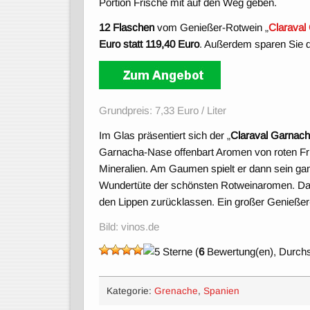
Portion Frische mit auf den Weg geben.
12 Flaschen
vom Genießer-Rotwein „
Claraval
Euro statt 119,40 Euro
. Außerdem sparen Sie 
Grundpreis: 7,33 Euro / Liter
Im Glas präsentiert sich der „
Claraval Garnac
Garnacha-Nase offenbart Aromen von roten Frü
Mineralien. Am Gaumen spielt er dann sein ganzes
Wundertüte der schönsten Rotweinaromen. Das 
den Lippen zurücklassen. Ein großer Genieße
Bild: vinos.de
(
6
Bewertung(en), Durchs
Kategorie:
Grenache
,
Spanien