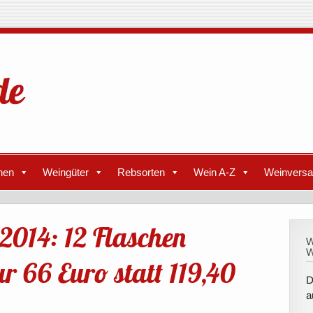
nen
Weingüter
Rebsorten
Wein A-Z
Weinvers
2014: 12 Flaschen
W
W
r 66 Euro statt 119,40
D
a