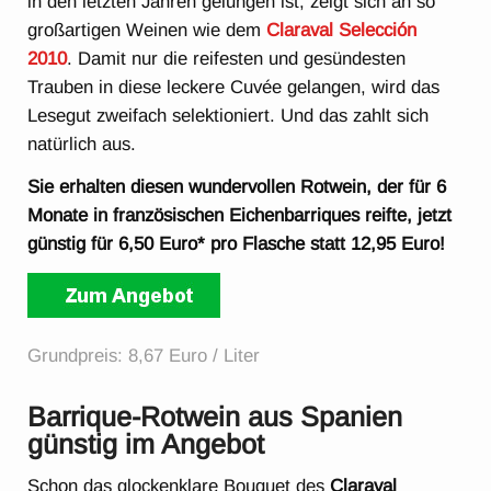
in den letzten Jahren gelungen ist, zeigt sich an so
großartigen Weinen wie dem
Claraval Selección
2010
. Damit nur die reifesten und gesündesten
Trauben in diese leckere Cuvée gelangen, wird das
Lesegut zweifach selektioniert. Und das zahlt sich
natürlich aus.
Sie erhalten diesen wundervollen Rotwein, der für 6
Monate in französischen Eichenbarriques reifte, jetzt
günstig für 6,50 Euro* pro Flasche statt 12,95 Euro!
Grundpreis: 8,67 Euro / Liter
Barrique-Rotwein aus Spanien
günstig im Angebot
Schon das glockenklare Bouquet des
Claraval