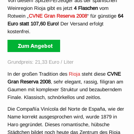
Von diesem Spitzen-Erzeuger aus der spanischen
Weinregion Rioja gibt es jetzt
4 Flaschen
vom
Rotwein „
CVNE Gran Reserva 2008
“ für günstige
64
Euro statt 107,60 Euro!
Der Versand erfolgt
kostenfrei.
Grundpreis: 21,33 Euro / Liter
In der großen Tradition des
Rioja
steht diese
CVNE
Gran Reserva 2008
, sehr elegant, rassig, filigran am
Gaumen mit komplexer Struktur und bezauberndem
Finale. Klassisch, schnörkellos und zeitlos.
Die Compañía Vinícola del Norte de España, wie der
Name korrekt ausgesprochen wird, wurde 1879 in
Haro gegründet. Dieses romantische, hübsche
Städtchen bildet noch heute das Zentrum des Rioja