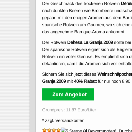
Der Geschmack des trockenen Rotwein
Dehes
nach dunklen Beeren wie Brombeere und schw
gepaart mit den erdigen Aromen aus dem Barri
spanische Rotwein am Gaumen, wo sich eine gro
das angenehme Barrique-Aroma ankommt.
Der Rotwein
Dehesa La Granja 2009
sollte be
Der spanische Rotwein eignet sich als Begleite
Rotwein ein voller Genuss. Es empfiehlt sich
dekantieren, damit die Aromen sich voll entfal
Sichern Sie sich jetzt dieses
Weinschnäppche
Granja 2009
mit
40% Rabatt
für nur noch 8,90 
Grundpreis: 11,87 Euro/Liter
* zzgl. Versandkosten
(
4
Bewertung(en), Durchs