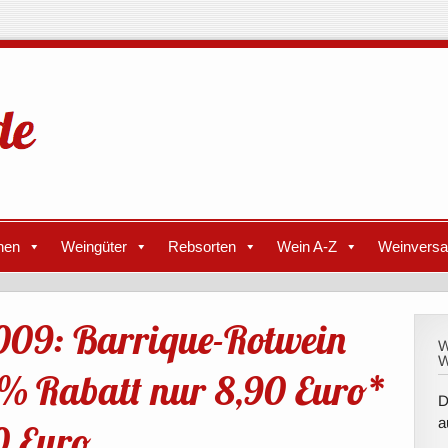
nen
Weingüter
Rebsorten
Wein A-Z
Weinvers
009: Barrique-Rotwein
W
W
% Rabatt nur 8,90 Euro*
D
a
90 Euro