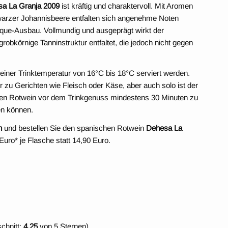
a La Granja 2009
ist kräftig und charaktervoll. Mit Aromen
arzer Johannisbeere entfalten sich angenehme Noten
que-Ausbau. Vollmundig und ausgeprägt wirkt der
bkörnige Tanninstruktur entfaltet, die jedoch nicht gegen
i einer Trinktemperatur von 16°C bis 18°C serviert werden.
r zu Gerichten wie Fleisch oder Käse, aber auch solo ist der
 den Rotwein vor dem Trinkgenuss mindestens 30 Minuten zu
ten können.
n
und bestellen Sie den spanischen Rotwein
Dehesa La
Euro* je Flasche statt 14,90 Euro.
chnitt:
4,25
von 5 Sternen)