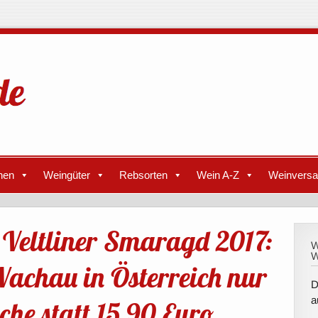
nen
Weingüter
Rebsorten
Wein A-Z
Weinvers
 Veltliner Smaragd 2017:
W
W
achau in Österreich nur
D
a
che statt 15,90 Euro