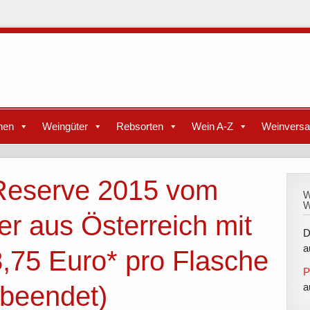
nen
Weingüter
Rebsorten
Wein A-Z
Weinvers
 Reserve 2015 vom
W
W
er aus Österreich mit
D
a
,75 Euro* pro Flasche
P
(beendet)
a