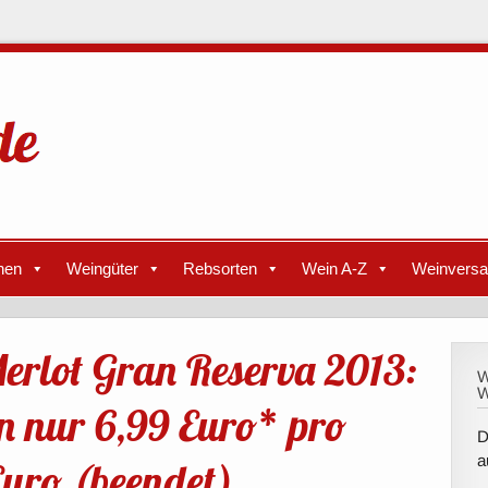
nen
Weingüter
Rebsorten
Wein A-Z
Weinvers
erlot Gran Reserva 2013:
W
W
n nur 6,99 Euro* pro
D
a
 Euro (beendet)