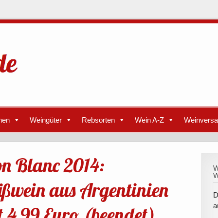
nen
Weingüter
Rebsorten
Wein A-Z
Weinvers
n Blanc 2014:
W
W
ßwein aus Argentinien
D
a
t 4,99 Euro (beendet)