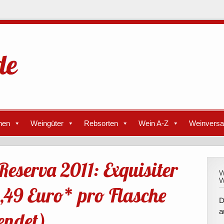
nen
Weingüter
Rebsorten
Wein A-Z
Weinvers
eserva 2011: Exquisiter
W
W
,49 Euro* pro Flasche
D
a
eendet)