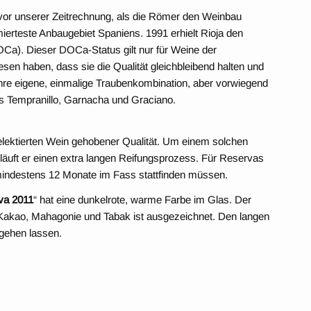
 vor unserer Zeitrechnung, als die Römer den Weinbau
erteste Anbaugebiet Spaniens. 1991 erhielt Rioja den
OCa). Dieser DOCa-Status gilt nur für Weine der
iesen haben, dass sie die Qualität gleichbleibend halten und
hre eigene, einmalige Traubenkombination, aber vorwiegend
s Tempranillo, Garnacha und Graciano.
 selektierten Wein gehobener Qualität. Um einem solchen
äuft er einen extra langen Reifungsprozess. Für Reservas
n mindestens 12 Monate im Fass stattfinden müssen.
va 2011
“ hat eine dunkelrote, warme Farbe im Glas. Der
Kakao, Mahagonie und Tabak ist ausgezeichnet. Den langen
tgehen lassen.