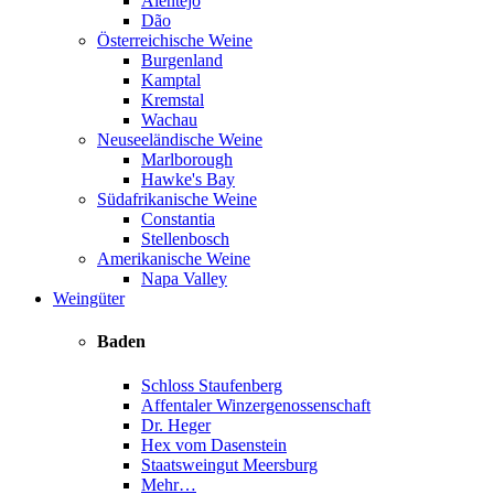
Alentejo
Dão
Österreichische Weine
Burgenland
Kamptal
Kremstal
Wachau
Neuseeländische Weine
Marlborough
Hawke's Bay
Südafrikanische Weine
Constantia
Stellenbosch
Amerikanische Weine
Napa Valley
Weingüter
Baden
Schloss Staufenberg
Affentaler Winzergenossenschaft
Dr. Heger
Hex vom Dasenstein
Staatsweingut Meersburg
Mehr…