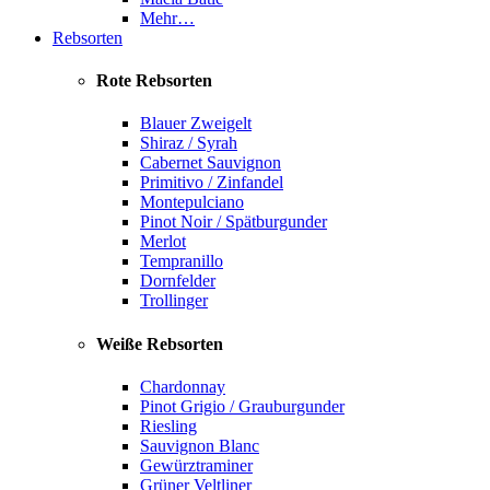
Mehr…
Rebsorten
Rote Rebsorten
Blauer Zweigelt
Shiraz / Syrah
Cabernet Sauvignon
Primitivo / Zinfandel
Montepulciano
Pinot Noir / Spätburgunder
Merlot
Tempranillo
Dornfelder
Trollinger
Weiße Rebsorten
Chardonnay
Pinot Grigio / Grauburgunder
Riesling
Sauvignon Blanc
Gewürztraminer
Grüner Veltliner