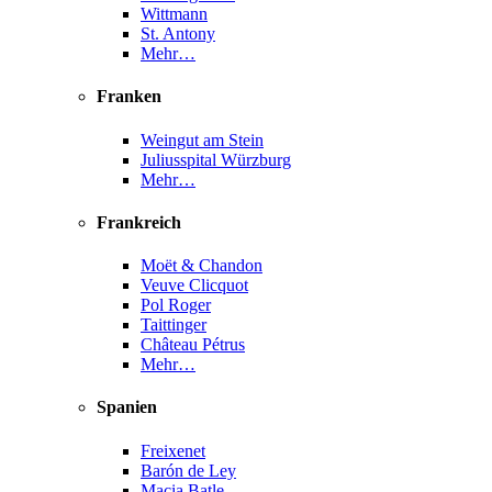
Wittmann
St. Antony
Mehr…
Franken
Weingut am Stein
Juliusspital Würzburg
Mehr…
Frankreich
Moët & Chandon
Veuve Clicquot
Pol Roger
Taittinger
Château Pétrus
Mehr…
Spanien
Freixenet
Barón de Ley
Macia Batle