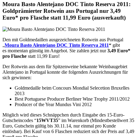
Moura Basto Alentejano DOC Tinto Reserva 2011:
Goldprämierter Rotwein aus Portugal nur 3,49
Euro* pro Flasche statt 11,99 Euro (ausverkauft)
Den mit Goldmedaillen ausgezeichneten Rotwein aus Portugal
„
Moura Basto Alentejano DOC Tinto Reserva 2011
“
gibt
es momentan günstig im Angebot. Sie zahlen jetzt nur
3,49 Euro*
pro Flasche
statt 11,99 Euro!
Der Rotwein aus dem für Spitzenweine bekannte Weinbaugebiet
Alentejano in Portugal konnte die folgenden Auszeichnungen für
sich gewinnen:
Goldmedaille beim Concours Mondial Selecetion Bruxelles
2013
Best Portuguese Producer Berliner Wine Trophy 2011/2012
Producer of the Year Mundus Vini 2012
Möglich wird dieses Schnäppchen durch Eingabe des 15-Euro-
Gutscheincodes “
15WVT35
” im Warenkorb (Mindestbestellwert 35
Euro, Gutschein gültig bis 30.11.14, nur einmal pro Kunde
einlösbar). Bei Kauf von 6 Flaschen reduziert sich der Preis auf 3,49
Euro* pro Flasche.