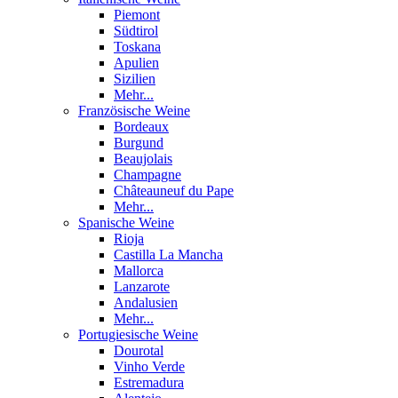
Piemont
Südtirol
Toskana
Apulien
Sizilien
Mehr...
Französische Weine
Bordeaux
Burgund
Beaujolais
Champagne
Châteauneuf du Pape
Mehr...
Spanische Weine
Rioja
Castilla La Mancha
Mallorca
Lanzarote
Andalusien
Mehr...
Portugiesische Weine
Dourotal
Vinho Verde
Estremadura