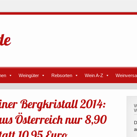
nen
Weingüter
Rebsorten
Wein A-Z
Weinvers
iner Bergkristall 2014:
W
W
us Österreich nur 8,90
D
a
tatt 10,95 Euro