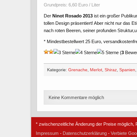
Grundpreis: 6,60 Euro / Liter
Der
Ninot Rosado 2013
ist ein großer Publiku
tollen Design präsentiert! Aber nicht nur das E
nach roten Beeren, seiner profunden Struktur,un
* Mindestbestellwert 25 Euro, versandkostenfr
(
3
Bewert
Kategorie:
Grenache
,
Merlot
,
Shiraz
,
Spanien
Keine Kommentare möglich
* zwischenzeitliche Änderung der Preise möglich, P
Impressum
-
Datenschutzerklärung
-
Verbiete Goog