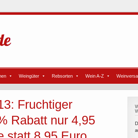
nen
Weingüter
Rebsorten
Wein A-Z
Weinvers
3: Fruchtiger
W
W
% Rabatt nur 4,95
D
a
 statt 8,95 Euro