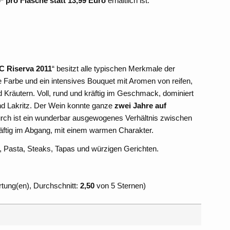
* pro Flasche statt 13,99 Euro
erhältlich ist.
C Riserva 2011
“ besitzt alle typischen Merkmale der
e Farbe und ein intensives Bouquet mit Aromen von reifen,
Kräutern. Voll, rund und kräftig im Geschmack, dominiert
d Lakritz. Der Wein konnte ganze
zwei Jahre auf
urch ist ein wunderbar ausgewogenes Verhältnis zwischen
äftig im Abgang, mit einem warmen Charakter.
, Pasta, Steaks, Tapas und würzigen Gerichten.
ung(en), Durchschnitt:
2,50
von 5 Sternen)