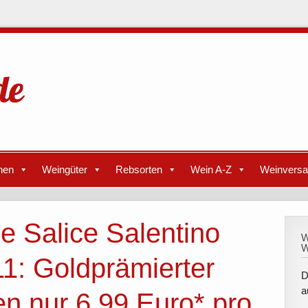
nen
Weingüter
Rebsorten
Wein A-Z
Weinvers
e Salice Salentino
W
W
1: Goldprämierter
D
a
en nur 6,99 Euro* pro