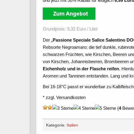
und jetzt mit 50% Rabatt für lediglich
6,99 Euro
Grundpreis: 9,32 Euro / Liter
Der „
Passione Speciale Salice Salentino DO
Rebsorte Negroamaro: die tief dunkle, rubinrot
schwarzen Früchten, wie Kirschen, Beeren und 
von Kirschen, Johannisbeeren, Brombeeren un
Eichenholz und in der Flasche reifen
. Hierd
Aromen und Tanninen entstanden. Lang und kr
Bei 16-18°C passt er wunderbar zu Kalbfleisch
* zzgl. Versandkosten
(
4
Bewert
Kategorie:
Italien