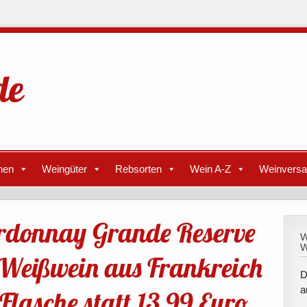
nen
Weingüter
Rebsorten
Wein A-Z
Weinvers
ardonnay Grande Reserve
W
W
 Weißwein aus Frankreich
D
a
Flasche statt 13,99 Euro