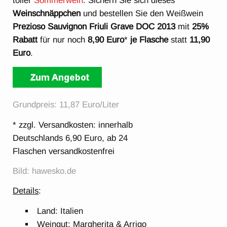
toller
Sommerwein
. Sichern Sie sich dieses
Weinschnäppchen
und bestellen Sie den Weißwein
Prezioso Sauvignon Friuli Grave DOC 2013
mit
25%
Rabatt
für nur noch
8,90 Euro
*
je Flasche
statt
11,90
Euro
.
Grundpreis: 11,87 Euro/Liter
* zzgl. Versandkosten: innerhalb
Deutschlands 6,90 Euro, ab 24
Flaschen versandkostenfrei
Bild: hawesko.de
Details
:
Land: Italien
Weingut: Margherita & Arrigo