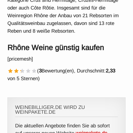
Kategorie Crus sind Hermitage, Crozes-Hermitage
oder auch Côte Rôtie. Insgesamt sind für die
Weinregion Rhône der Anbau von 21 Rebsorten im
Qualitätsweinbau zugelassen, davon sind 13 rote
Reben und 8 weiße Rebsorten.
Rhône Weine günstig kaufen
[pricemesh]
(
3
Bewertung(en), Durchschnitt:
2,33
1 Stern
2 Sterne
3 Sterne
4 Sterne
5 Sterne
von 5 Sternen)
WEINEBILLIGER.DE WIRD ZU
WEINPAKETE.DE
Die aktuellen Angebote finden Sie ab sofort