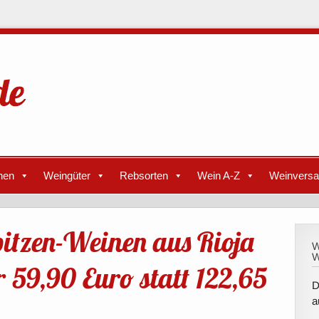
nen
Weingüter
Rebsorten
Wein A-Z
Weinvers
itzen-Weinen aus Rioja
W
W
 59,90 Euro statt 122,65
D
a