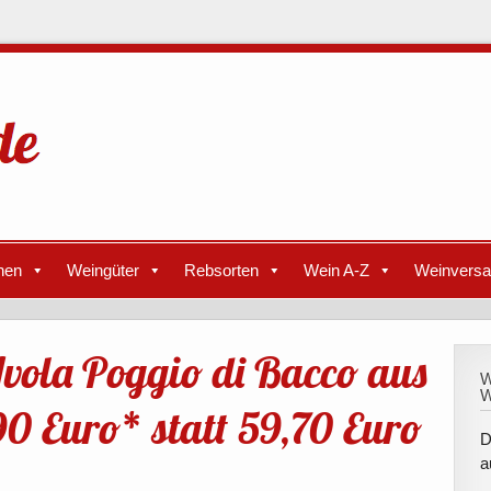
nen
Weingüter
Rebsorten
Wein A-Z
Weinvers
Avola Poggio di Bacco aus
W
W
,90 Euro* statt 59,70 Euro
D
a