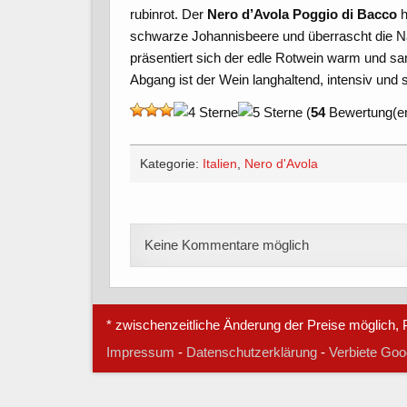
rubinrot. Der
Nero d’Avola Poggio di Bacco
h
schwarze Johannisbeere und überrascht die 
präsentiert sich der edle Rotwein warm und sa
Abgang ist der Wein langhaltend, intensiv und 
(
54
Bewertung(en
Kategorie:
Italien
,
Nero d'Avola
Keine Kommentare möglich
* zwischenzeitliche Änderung der Preise möglich, P
Impressum
-
Datenschutzerklärung
-
Verbiete Goog