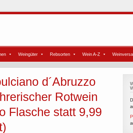
nen
Weingüter
Rebsorten
Wein A-Z
Weinvers
ulciano d´Abruzzo
W
W
hrerischer Rotwein
D
a
o Flasche statt 9,99
P
t)
a