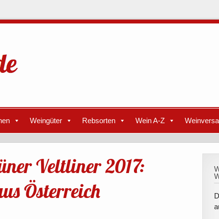
nen
Weingüter
Rebsorten
Wein A-Z
Weinvers
ner Veltliner 2017:
W
W
us Österreich
D
a