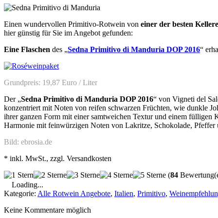
Einen wundervollen Primitivo-Rotwein von
einer der besten Kellere
hier günstig für Sie im Angebot gefunden:
Eine Flaschen
des „
Sedna Primitivo di Manduria DOP 2016
“ erh
Grundpreis: 19,87 Euro / Liter
Der „
Sedna Primitivo di Manduria DOP 2016
“ von Vigneti del Sa
konzentriert mit Noten von reifen schwarzen Früchten, wie dunkle J
ihrer ganzen Form mit einer samtweichen Textur und einem fülligen
Harmonie mit feinwürzigen Noten von Lakritze, Schokolade, Pfeffer 
Bild: ebrosia.de
* inkl. MwSt., zzgl. Versandkosten
(
84
Bewertung(e
Loading...
Kategorie:
Alle Rotwein Angebote
,
Italien
,
Primitivo
,
Weinempfehlun
Keine Kommentare möglich