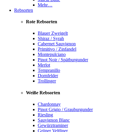
Mehr…
Rebsorten
Rote Rebsorten
Blauer Zweigelt
Shiraz / Syrah
Cabernet Sauvignon
Primitivo / Zinfandel
Montepulciano
Pinot Noir / Spätburgunder
Merlot
Tempranillo
Dornfelder
Trollinger
Weiße Rebsorten
Chardonnay
Pinot Grigio / Grauburgunder
Riesling
Sauvignon Blanc
Gewürztraminer
Grüner Veltliner