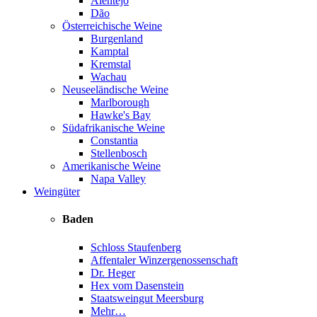
Alentejo
Dão
Österreichische Weine
Burgenland
Kamptal
Kremstal
Wachau
Neuseeländische Weine
Marlborough
Hawke's Bay
Südafrikanische Weine
Constantia
Stellenbosch
Amerikanische Weine
Napa Valley
Weingüter
Baden
Schloss Staufenberg
Affentaler Winzergenossenschaft
Dr. Heger
Hex vom Dasenstein
Staatsweingut Meersburg
Mehr…