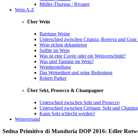
Müller-Thurgau / Rivaner
Wein A-Z
Über Wein
Barrique Weine
Unterschied zwischen Crianza, Reserva und Gran
Wein richtig dekantieren
Sulfite im Wein
Was ist eine Cuvée oder ein Weinverschnitt?
Was sind Tannine im Wein?
Weinherstellung
Das Weinetikett und seine Bedeutung
Robert Parker
Über Sekt, Prosecco & Champagner
Unterschied zwischen Sekt und Prosecco
Unterschied zwischen Crémant, Sekt und Champa
Kann Sekt schlecht werden?
Weinversand
Sedna Primitivo di Manduria DOP 2016: Edler Rotwein 