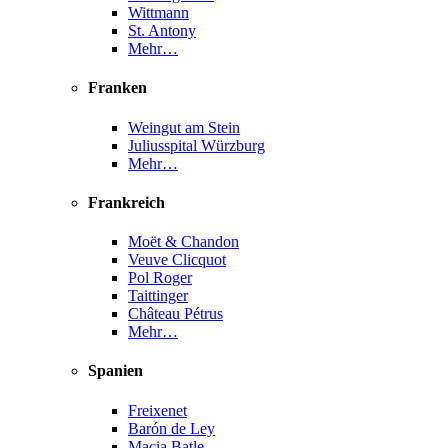
Wittmann
St. Antony
Mehr…
Franken
Weingut am Stein
Juliusspital Würzburg
Mehr…
Frankreich
Moët & Chandon
Veuve Clicquot
Pol Roger
Taittinger
Château Pétrus
Mehr…
Spanien
Freixenet
Barón de Ley
Macia Batle