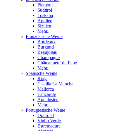
Piemont
Südtirol
Toskana
Apulien
Sizilien
Mehr...
Französische Weine
Bordeaux
Burgund
Beaujolais
Champagne
Châteauneuf du Pape
Mehr...
Spanische Weine
Rioja
Castilla La Mancha
Mallorca
Lanzarote
Andalusien
Mehr...
Portugiesische Weine
Dourotal
Vinho Verde
Estremadura