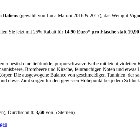
i Italiens
(gewählt von Luca Maroni 2016 & 2017), das Weingut Vignet
alten Sie jetzt mit 25% Rabatt für
14,90 Euro* pro Flasche statt 19,90
lento besitzt eine tiefdunkle, purpurschwarze Farbe mit leicht violette
ohannisbeere, Brombeere und Kirsche, feinrauchigen Noten und etwas L
 Körper. Die ausgewogene Balance von geschmeidigen Tanninen, der sa
und etwas Zimt sorgen für den gewissen Höhepunkt bei jedem Schluck u
n), Durchschnitt:
3,60
von 5 Sternen)
gen