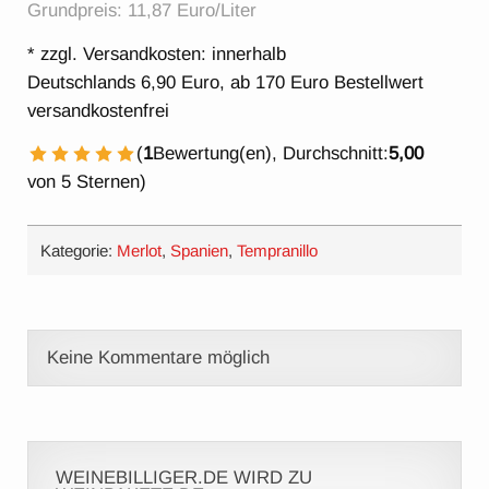
Grundpreis: 11,87 Euro/Liter
* zzgl. Versandkosten: innerhalb
Deutschlands 6,90 Euro, ab 170 Euro Bestellwert
versandkostenfrei
(
1
Bewertung(en), Durchschnitt:
5,00
1 Stern
2 Sterne
3 Sterne
4 Sterne
5 Sterne
von 5 Sternen)
Kategorie:
Merlot
,
Spanien
,
Tempranillo
Keine Kommentare möglich
WEINEBILLIGER.DE WIRD ZU